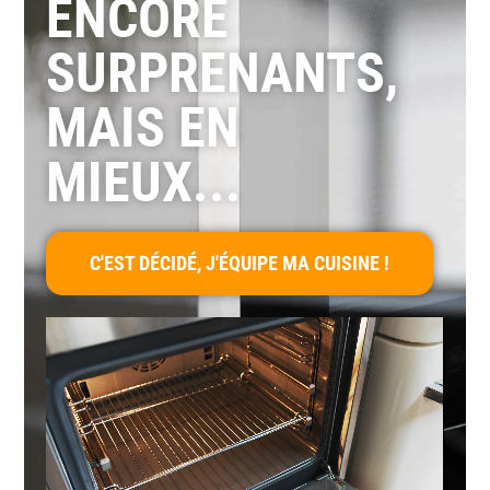
ENCORE
SURPRENANTS,
MAIS EN
MIEUX...
C'EST DÉCIDÉ, J'ÉQUIPE MA CUISINE !