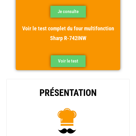
Je consulte
Voir le test complet du four multifonction
Sharp R-742INW
Voir le test
PRÉSENTATION