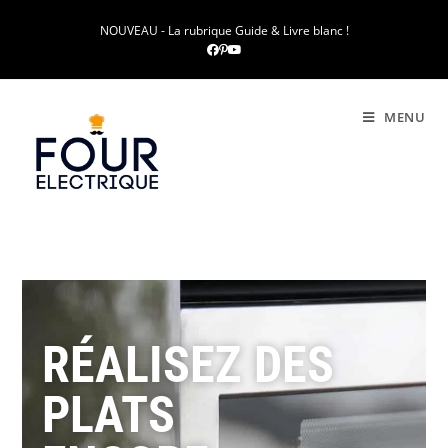
NOUVEAU - La rubrique Guide & Livre blanc !
MENU
RÉALISEZ DES
PLATS