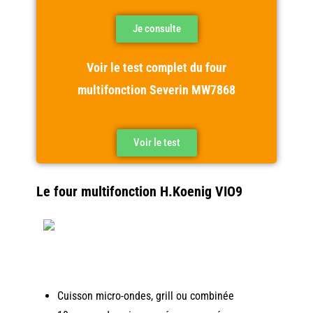
Je consulte
Voir le test complet du four
multifonction
Severin MW7868
Voir le test
Le four multifonction H.Koenig VIO9
Cuisson micro-ondes, grill ou combinée