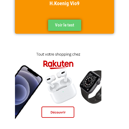
H.Koenig Vio9
Voir le test