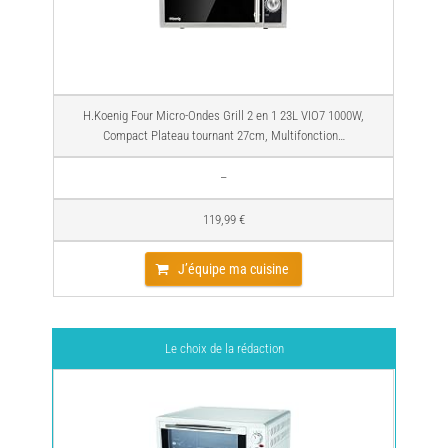
H.Koenig Four Micro-Ondes Grill 2 en 1 23L VIO7 1000W,
Compact Plateau tournant 27cm, Multifonction…
–
119,99 €
J’équipe ma cuisine
Le choix de la rédaction